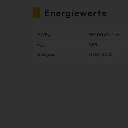
Energiewerte
HWB
101,00
kWh/m²a
SK
f
1,85
GEE
Gültig bis
01.02.2023