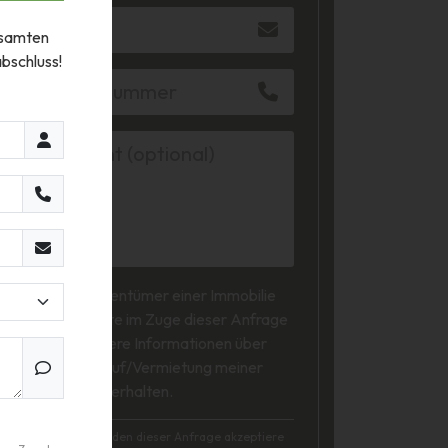
gesamten
bschluss!
Ich bin Eigentümer einer Immobilie
und möchte im Zuge dieser Anfrage
auch weitere Informationen über
den Verkauf/Vermietung meiner
Immobilie erhalten.
Mit dem Absenden dieser Anfrage akzeptiere