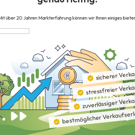
Mit über 20 Jahren Markterfahrung können wir Ihnen einiges bieten
schaft
Lage in 9372 Eberstein
elgeschäft
sicherer Verk
2,20m² Westloggia - Whg. TOP 10
stressfreier Verk
zuverlässiger Verk
erte Wohnhausanlage
bestmöglicher Verkaufserl