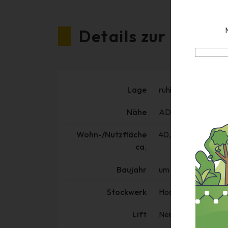
Details zur Liegen
Lage
ruhige und sonnige 
Nähe
ADEG - Lebensmitt
Wohn-/Nutzfläche
40,84m² inkl. ca. 
ca.
Baujahr
um die 1970 - sani
Stockwerk
Hochparterre
Lift
Nein