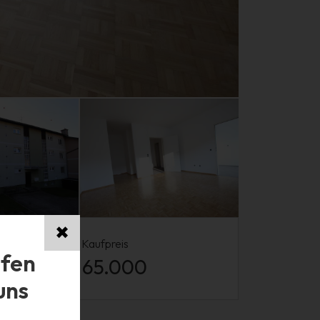
✖
Kaufpreis
ufen
€ 65.000
uns