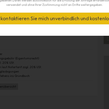
gebenen Daten werden ausschließlich für die Erfüllung der Anfrage erforderli
verwendet und ohne Ihrer Zustimmung nicht an Dritte weitergegeben.
e kontaktieren Sie mich unverbindlich und kostenlo
Heizung, Verwaltung und Rücklagen.
er
ungsgebühr (Eigentumsrecht)
l. 20% USt.
 laut Notartarif zzgl. 20% USt.
eglaubigungen
rlehens ins Grundbuch
tenübersicht