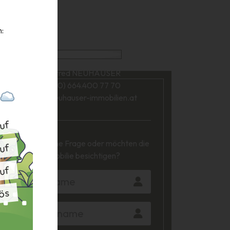
:
Manfred NEUHAUSER
+43 (0) 664.400 77 70
office@neuhauser-immobilien.at
auf
Haben Sie eine Frage oder möchten die
auf
Immobilie besichtigen?
auf
ös