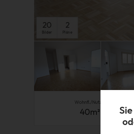
20
2
Bilder
Pläne
Wohnfl./Nutzfl.
Sie
40
m²
od