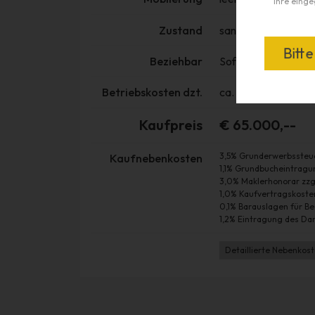
Ihre einge
Zustand
saniert!
Bitt
Beziehbar
Sofort!
Betriebskosten dzt.
ca. € 255,-- inkl. 
Kaufpreis
€ 65.000,--
3,5% Grunderwerbssteu
Kaufnebenkosten
1,1% Grundbucheintrag
3,0% Maklerhonorar zzg
1,0% Kaufvertragskosten
0,1% Barauslagen für B
1,2% Eintragung des Da
Detaillierte Nebenkos