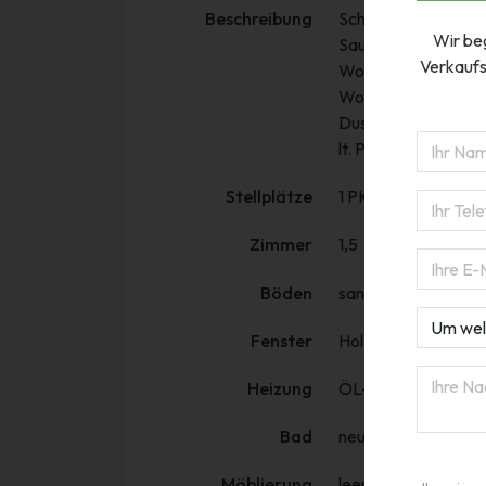
Beschreibung
Schöne, sanierte 1
Wir beg
Saualpenstrasse 10
Verkaufs
Wohnzimmer (17,85
Wohnküche unmöblier
Dusche und WC (4,8
lt. Plan und Nutzw
Stellplätze
1 PKW-Stellplatz zug
Zimmer
1,5
Böden
sanierte Parkettböd
Fenster
Holzfenster (2-fach
Heizung
ÖL-ZH inkl. Warmw
Bad
neues Bad mit Dus
Möblierung
leer