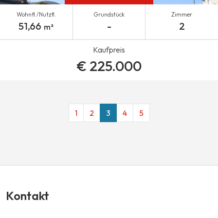
Wohnfl./Nutzfl.
Grundstück
Zimmer
51,66
-
2
m²
Kaufpreis
€ 225.000
1
2
3
4
5
Kontakt